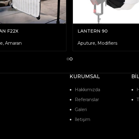
AN F22X
LANTERN 90
re
,
Amaran
Aputure
,
Modifiers
KURUMSAL
Bİ
Hakkımızda
H
Referanslar
T
Galeri
İletişim