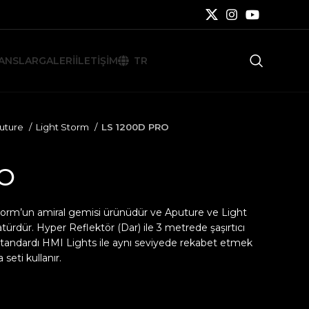
ANSLAR
GALERI
İLETIŞIM
TR
uture
Light Storm
LS 1200D PRO
RO
torm’un amiral gemisi ürünüdür ve Aputure ve Light
türdür. Hyper Reflektör (Dar) ile 3 metrede şaşırtıcı
i standardı HMI Lights ile aynı seviyede rekabet etmek
eti kullanır.