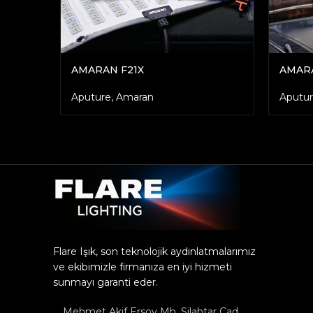
AMARAN F21X
AMAR
Aputure
,
Amaran
Aputu
Flare Işık, son teknolojik aydınlatmalarımız
ve ekibimizle firmanıza en iyi hizmeti
sunmayı garanti eder.
Mehmet Akif Ersoy Mh. Silahtar Cad.