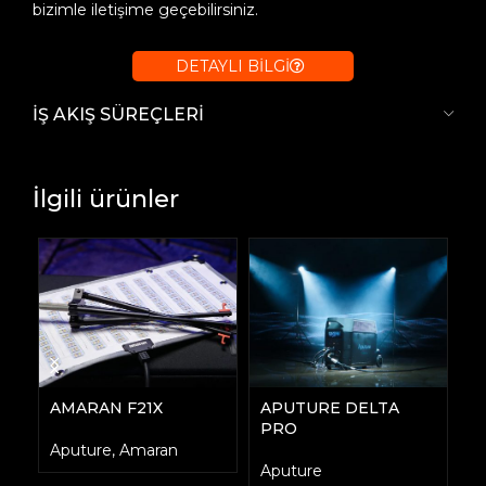
bizimle iletişime geçebilirsiniz.
DETAYLI BİLGİ
İŞ AKIŞ SÜREÇLERİ
İlgili ürünler
APUTURE DELTA
AMARAN F21X
L
PRO
Aputure
,
Amaran
A
Aputure